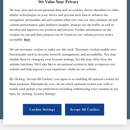
We Value Your Privacy
Verfügbarkeit und Arbeitsaufwand positiv
We may store and access personal data such as cookies, device identifiers or other
beeinflusst werden können
similar technologies on your device and process such data to enhance site
navigation, personalize ads and content when you visit our sites, measure ad and
content performance, gain audience insights, analyze our site traffic as well as
develop and improve our products and services. Further information on the
cookies we use and their purpose can be found on our website privacy policy
accessible
here
.
We use necessary cookies to make our site work. Necessary cookies enable core
23
13:00
functionality such as security, network management, and accessibility. You may
Apr
GMT
disable these by changing your browser settings, but this may affect how the
website functions. We'd also like to set optional cookies to help us improve our
website and help improve your experience whilst on our website.
Free
By clicking ‘Accept All Cookies’ you agree to us enabling all optional cookies for
these purposes. Alternatively, you can set which optional cookies you wish to
enable (and update your preferences including withdrawing your consent) at any
time, by clicking ‘Cookie Settings’.
Closed for registration
Cookies Settings
Accept All Cookies