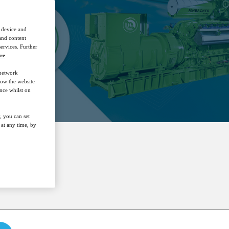
r device and
 and content
ervices. Further
re
.
 network
how the website
nce whilst on
, you can set
at any time, by