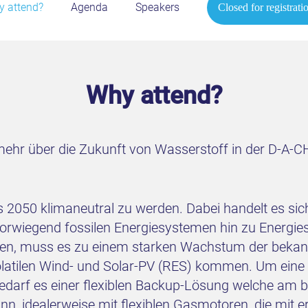
 attend?
Agenda
Speakers
Closed for registrati
Why attend?
mehr über die Zukunft von Wasserstoff in der D-A-
is 2050 klimaneutral zu werden. Dabei handelt es sic
vorwiegend fossilen Energiesystemen hin zu Energi
chen, muss es zu einem starken Wachstum der beka
atilen Wind- und Solar-PV (RES) kommen. Um eine st
edarf es einer flexiblen Backup-Lösung welche am b
ann, idealerweise mit flexiblen Gasmotoren, die mi