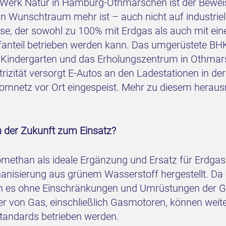
rk Natur in Hamburg-Othmarschen ist der Beweis d
 Wunschtraum mehr ist – auch nicht auf industriell
e, der sowohl zu 100% mit Erdgas als auch mit ein
anteil betrieben werden kann. Das umgerüstete BH
en Kindergarten und das Erholungszentrum in Othm
rizität versorgt E-Autos an den Ladestationen in d
mnetz vor Ort eingespeist. Mehr zu diesem herausr
 der Zukunft zum Einsatz?
methan als ideale Ergänzung und Ersatz für Erdgas
nisierung aus grünem Wasserstoff hergestellt. Da 
nn es ohne Einschränkungen und Umrüstungen der G
r von Gas, einschließlich Gasmotoren, können weiter
tandards betrieben werden.