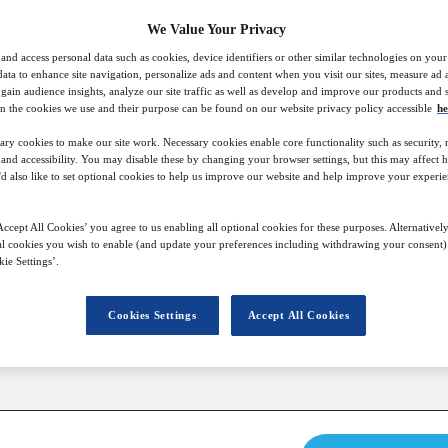
We Value Your Privacy
24
09:00
Free
Nov
GMT
and access personal data such as cookies, device identifiers or other similar technologies on you
data to enhance site navigation, personalize ads and content when you visit our sites, measure ad
gain audience insights, analyze our site traffic as well as develop and improve our products and s
n the cookies we use and their purpose can be found on our website privacy policy accessible
he
Closed for registration
ary cookies to make our site work. Necessary cookies enable core functionality such as security,
nd accessibility. You may disable these by changing your browser settings, but this may affect 
'd also like to set optional cookies to help us improve our website and help improve your experie
ccept All Cookies’ you agree to us enabling all optional cookies for these purposes. Alternatively
l cookies you wish to enable (and update your preferences including withdrawing your consent) 
ie Settings’.
Cookies Settings
Accept All Cookies
SPONSORED BY