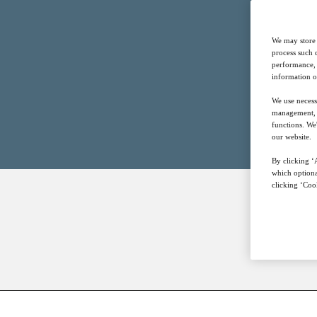
We may store 
process such 
performance, 
information o
We use necess
management, a
functions. We
our website.
By clicking ‘A
which optiona
clicking ‘Cook