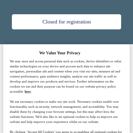
Closed for registration
We Value Your Privacy
We may store and access personal data such as cookies, device identifiers or other
SPONSORED BY
similar technologies on your device and process such data to enhance site
navigation, personalize ads and content when you visit our sites, measure ad and
content performance, gain audience insights, analyze our site traffic as well as
develop and improve our products and services. Further information on the
cookies we use and their purpose can be found on our website privacy policy
accessible
here
.
We use necessary cookies to make our site work. Necessary cookies enable core
functionality such as security, network management, and accessibility. You may
disable these by changing your browser settings, but this may affect how the
website functions. We'd also like to set optional cookies to help us improve our
website and help improve your experience whilst on our website.
Why attend?
By clicking ‘Accept All Cookies’ you agree to us enabling all optional cookies for