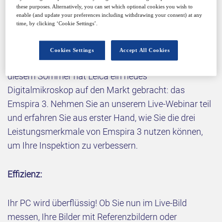
these purposes. Alternatively, you can set which optional cookies you wish to
enable (and update your preferences including withdrawing your consent) at any
In 3 Schritten zur Optimierung Ihrer
time, by clicking ‘Cookie Settings’.
Inspektion
Cookies Settings
Accept All Cookies
Möchten Sie Ihre Qualitätskontrolle voranbringen? In
diesem Sommer hat Leica ein neues
Digitalmikroskop auf den Markt gebracht: das
Emspira 3. Nehmen Sie an unserem Live-Webinar teil
und erfahren Sie aus erster Hand, wie Sie die drei
Leistungsmerkmale von Emspira 3 nutzen können,
um Ihre Inspektion zu verbessern.
Effizienz:
Ihr PC wird überflüssig! Ob Sie nun im Live-Bild
messen, Ihre Bilder mit Referenzbildern oder